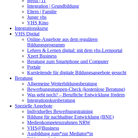
Beruf | IT
Integration | Grundbildung
Eltern | Familie
Junge vhs
VHS Kino
Integrationskurse
VHS Digital
Online-Angebote aus dem regulären
Bildungsprogramm
Lehren & Lernen digital: mit dem vhs-Lernportal
Xpert Business
Beratung zum Smartphone und Computer
Portale
Kursleitende für digitale Bildungsangebote gesucht
Beratung
Allgemeine Weiterbildungsberatung
Bewerbungsmappen-Check (kostenlose Beratung)
Was geht noch? – Berufliche Entwicklung fördern
Integrationskursberatung
Spezielle Angebote
Individuelles Bewerbungstraining
Bildung für nachhaltige Entwicklung (BNE)
Medienkompetenzrahmen NRW
VHS@Business
Ausbildung zum*zur Mediator*in