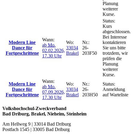
Planung
weiterer
Kurse.
Status:
Kurs
abgeschlossen.
Bei Interesse
Wann:
Modern Line
Wo:
Nr.:
kontaktieren
ab
Mo.
Dance für
33034
26-
Sie uns bitte
02.02.2026,
Fortgeschrittene
Brakel
203F50
trotzdem, wir
17.30 Uhr
prüfen die
Planung
weiterer
Kurse.
Wann:
Modern Line
Wo:
Nr.:
Status:
ab
Mo.
Dance für
33034
26-
Anmeldung
07.09.2026,
Fortgeschrittene
Brakel
203H50
auf Warteliste
17.30 Uhr
Volkshochschul-Zweckverband
Bad Driburg, Brakel, Nieheim, Steinheim
Am Hellweg 9 | 33014 Bad Driburg
Postfach 1545 | 33005 Bad Driburg