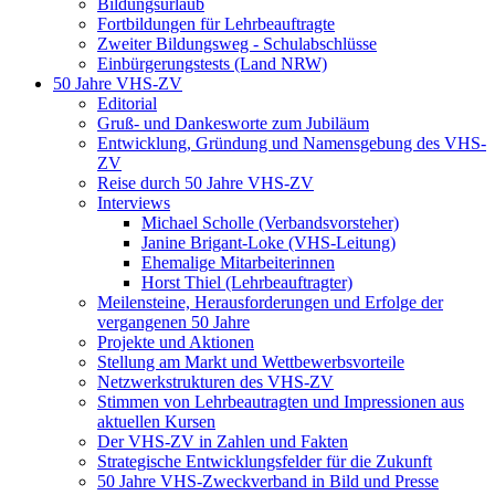
Bildungsurlaub
Fortbildungen für Lehrbeauftragte
Zweiter Bildungsweg - Schulabschlüsse
Einbürgerungstests (Land NRW)
50 Jahre VHS-ZV
Editorial
Gruß- und Dankesworte zum Jubiläum
Entwicklung, Gründung und Namensgebung des VHS-
ZV
Reise durch 50 Jahre VHS-ZV
Interviews
Michael Scholle (Verbandsvorsteher)
Janine Brigant-Loke (VHS-Leitung)
Ehemalige Mitarbeiterinnen
Horst Thiel (Lehrbeauftragter)
Meilensteine, Herausforderungen und Erfolge der
vergangenen 50 Jahre
Projekte und Aktionen
Stellung am Markt und Wettbewerbsvorteile
Netzwerkstrukturen des VHS-ZV
Stimmen von Lehrbeautragten und Impressionen aus
aktuellen Kursen
Der VHS-ZV in Zahlen und Fakten
Strategische Entwicklungsfelder für die Zukunft
50 Jahre VHS-Zweckverband in Bild und Presse