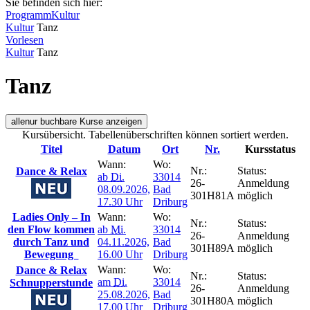
Sie befinden sich hier:
Programm
Kultur
Kultur
Tanz
Vorlesen
Kultur
Tanz
Tanz
alle
nur buchbare
Kurse anzeigen
Kursübersicht. Tabellenüberschriften können sortiert werden.
Titel
Datum
Ort
Nr.
Kursstatus
Wann:
Wo:
Nr.:
Status:
Dance & Relax
ab
Di.
33014
26-
Anmeldung
08.09.2026,
Bad
301H81A
möglich
17.30 Uhr
Driburg
Ladies Only – In
Wann:
Wo:
Nr.:
Status:
den Flow kommen
ab
Mi.
33014
26-
Anmeldung
durch Tanz und
04.11.2026,
Bad
301H89A
möglich
Bewegung
16.00 Uhr
Driburg
Wann:
Wo:
Dance & Relax
Nr.:
Status:
am
Di.
33014
Schnupperstunde
26-
Anmeldung
25.08.2026,
Bad
301H80A
möglich
17.00 Uhr
Driburg