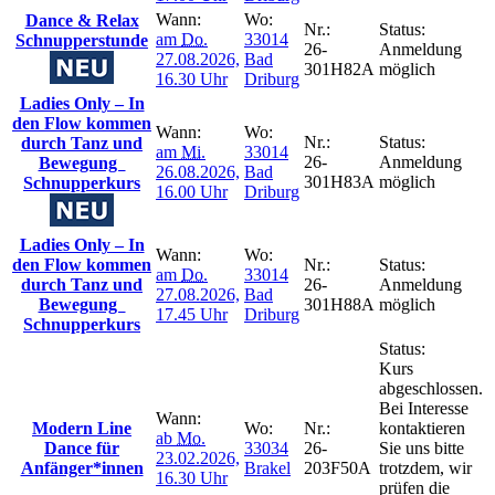
Wann:
Wo:
Dance & Relax
Nr.:
Status:
am
Do.
33014
Schnupperstunde
26-
Anmeldung
27.08.2026,
Bad
301H82A
möglich
16.30 Uhr
Driburg
Ladies Only – In
den Flow kommen
Wann:
Wo:
Nr.:
Status:
durch Tanz und
am
Mi.
33014
26-
Anmeldung
Bewegung
26.08.2026,
Bad
301H83A
möglich
Schnupperkurs
16.00 Uhr
Driburg
Ladies Only – In
Wann:
Wo:
den Flow kommen
Nr.:
Status:
am
Do.
33014
durch Tanz und
26-
Anmeldung
27.08.2026,
Bad
Bewegung
301H88A
möglich
17.45 Uhr
Driburg
Schnupperkurs
Status:
Kurs
abgeschlossen.
Bei Interesse
Wann:
Modern Line
Wo:
Nr.:
kontaktieren
ab
Mo.
Dance für
33034
26-
Sie uns bitte
23.02.2026,
Anfänger*innen
Brakel
203F50A
trotzdem, wir
16.30 Uhr
prüfen die