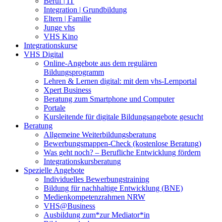
Beruf | IT
Integration | Grundbildung
Eltern | Familie
Junge vhs
VHS Kino
Integrationskurse
VHS Digital
Online-Angebote aus dem regulären
Bildungsprogramm
Lehren & Lernen digital: mit dem vhs-Lernportal
Xpert Business
Beratung zum Smartphone und Computer
Portale
Kursleitende für digitale Bildungsangebote gesucht
Beratung
Allgemeine Weiterbildungsberatung
Bewerbungsmappen-Check (kostenlose Beratung)
Was geht noch? – Berufliche Entwicklung fördern
Integrationskursberatung
Spezielle Angebote
Individuelles Bewerbungstraining
Bildung für nachhaltige Entwicklung (BNE)
Medienkompetenzrahmen NRW
VHS@Business
Ausbildung zum*zur Mediator*in