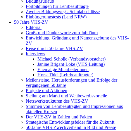
Bildungsurlaub
Fortbildungen für Lehrbeauftragte
Zweiter Bildungsweg - Schulabschlüsse
Einbürgerungstests (Land NRW)
50 Jahre VHS-ZV
Editorial
Gruß- und Dankesworte zum Jubiläum
Entwicklung, Gründung und Namensgebung des VHS-
ZV
Reise durch 50 Jahre VHS-ZV
Interviews
Michael Scholle (Verbandsvorsteher)
Janine Brigant-Loke (VHS-Leitung)
Ehemalige Mitarbeiterinnen
Horst Thiel (Lehrbeauftragter)
Meilensteine, Herausforderungen und Erfolge der
vergangenen 50 Jahre
Projekte und Aktionen
Stellung am Markt und Wettbewerbsvorteile
Netzwerkstrukturen des VHS-ZV
Stimmen von Lehrbeautragten und Impressionen aus
aktuellen Kursen
Der VHS-ZV in Zahlen und Fakten
Strategische Entwicklungsfelder für die Zukunft
50 Jahre VHS-Zweckverband in Bild und Presse