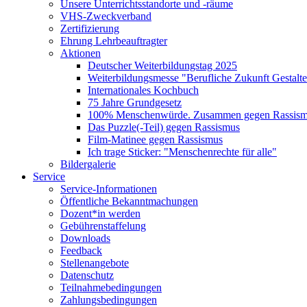
Unsere Unterrichtsstandorte und -räume
VHS-Zweckverband
Zertifizierung
Ehrung Lehrbeauftragter
Aktionen
Deutscher Weiterbildungstag 2025
Weiterbildungsmesse "Berufliche Zukunft Gestalt
Internationales Kochbuch
75 Jahre Grundgesetz
100% Menschenwürde. Zusammen gegen Rassismu
Das Puzzle(-Teil) gegen Rassismus
Film-Matinee gegen Rassismus
Ich trage Sticker: "Menschenrechte für alle"
Bildergalerie
Service
Service-Informationen
Öffentliche Bekanntmachungen
Dozent*in werden
Gebührenstaffelung
Downloads
Feedback
Stellenangebote
Datenschutz
Teilnahmebedingungen
Zahlungsbedingungen