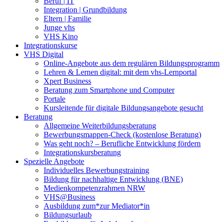
Beruf | IT
Integration | Grundbildung
Eltern | Familie
Junge vhs
VHS Kino
Integrationskurse
VHS Digital
Online-Angebote aus dem regulären Bildungsprogramm
Lehren & Lernen digital: mit dem vhs-Lernportal
Xpert Business
Beratung zum Smartphone und Computer
Portale
Kursleitende für digitale Bildungsangebote gesucht
Beratung
Allgemeine Weiterbildungsberatung
Bewerbungsmappen-Check (kostenlose Beratung)
Was geht noch? – Berufliche Entwicklung fördern
Integrationskursberatung
Spezielle Angebote
Individuelles Bewerbungstraining
Bildung für nachhaltige Entwicklung (BNE)
Medienkompetenzrahmen NRW
VHS@Business
Ausbildung zum*zur Mediator*in
Bildungsurlaub