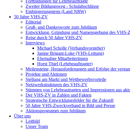
Fortbildungen für Lehrbeauftragte
Zweiter Bildungsweg - Schulabschlüsse
Einbürgerungstests (Land NRW)
50 Jahre VHS-ZV
Editorial
Gruß- und Dankesworte zum Jubiläum
Entwicklung, Gründung und Namensgebung des VHS-
Reise durch 50 Jahre VHS-ZV
Interviews
Michael Scholle (Verbandsvorsteher)
Janine Brigant-Loke (VHS-Leitung)
Ehemalige Mitarbeiterinnen
Horst Thiel (Lehrbeauftragter)
Meilensteine, Herausforderungen und Erfolge der verga
Projekte und Aktionen
Stellung am Markt und Wettbewerbsvorteile
Netzwerkstrukturen des VHS-ZV
Stimmen von Lehrbeautragten und Impressionen aus akt
Der VHS-ZV in Zahlen und Fakten
Strategische Entwicklungsfelder für die Zukunft
50 Jahre VHS-Zweckverband in Bild und Presse
Aktionsprogramm zum Jubiläum
Über uns
Leitbild
Unser Team