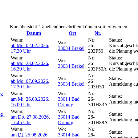
Kursübersicht. Tabellenüberschriften können sortiert werden.
Datum
Ort
Nr.
Wann:
Nr.:
Status:
Wo:
ab
Mo.
02.02.2026,
26-
Kurs abgeschlo
33034 Brakel
17.30 Uhr
203F50
die Planung we
Wann:
Nr.:
Status:
Wo:
ab
Mo.
23.02.2026,
26-
Kurs abgeschlo
33034 Brakel
16.30 Uhr
203F50A
die Planung we
Wann:
Nr.:
Wo:
Status:
ab
Mo.
07.09.2026,
26-
33034 Brakel
Anmeldung auf
17.30 Uhr
203H50
Wann:
Wo:
Nr.:
ung
Status:
am
Mi.
26.08.2026,
33014 Bad
26-
Anmeldung mö
16.00 Uhr
Driburg
301H83A
Wann:
Wo:
Nr.:
ung
Status:
am
Do.
27.08.2026,
33014 Bad
26-
Anmeldung mö
17.45 Uhr
Driburg
301H88A
Wann:
Wo:
Nr.:
Status:
am
Di.
25.08.2026,
33014 Bad
26-
Anmeldung mö