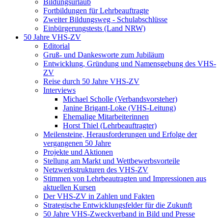
Bildungsurlaub
Fortbildungen für Lehrbeauftragte
Zweiter Bildungsweg - Schulabschlüsse
Einbürgerungstests (Land NRW)
50 Jahre VHS-ZV
Editorial
Gruß- und Dankesworte zum Jubiläum
Entwicklung, Gründung und Namensgebung des VHS-
ZV
Reise durch 50 Jahre VHS-ZV
Interviews
Michael Scholle (Verbandsvorsteher)
Janine Brigant-Loke (VHS-Leitung)
Ehemalige Mitarbeiterinnen
Horst Thiel (Lehrbeauftragter)
Meilensteine, Herausforderungen und Erfolge der
vergangenen 50 Jahre
Projekte und Aktionen
Stellung am Markt und Wettbewerbsvorteile
Netzwerkstrukturen des VHS-ZV
Stimmen von Lehrbeautragten und Impressionen aus
aktuellen Kursen
Der VHS-ZV in Zahlen und Fakten
Strategische Entwicklungsfelder für die Zukunft
50 Jahre VHS-Zweckverband in Bild und Presse