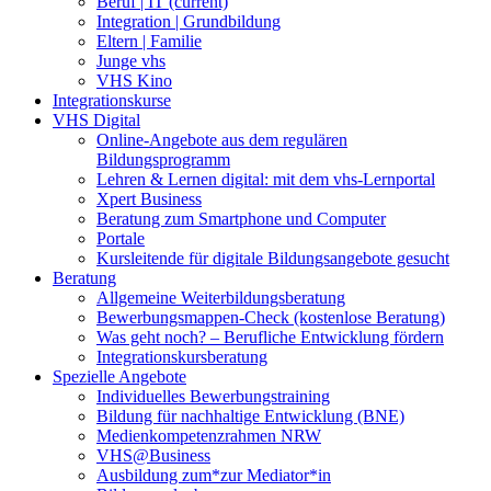
Beruf | IT
(current)
Integration | Grundbildung
Eltern | Familie
Junge vhs
VHS Kino
Integrationskurse
VHS Digital
Online-Angebote aus dem regulären
Bildungsprogramm
Lehren & Lernen digital: mit dem vhs-Lernportal
Xpert Business
Beratung zum Smartphone und Computer
Portale
Kursleitende für digitale Bildungsangebote gesucht
Beratung
Allgemeine Weiterbildungsberatung
Bewerbungsmappen-Check (kostenlose Beratung)
Was geht noch? – Berufliche Entwicklung fördern
Integrationskursberatung
Spezielle Angebote
Individuelles Bewerbungstraining
Bildung für nachhaltige Entwicklung (BNE)
Medienkompetenzrahmen NRW
VHS@Business
Ausbildung zum*zur Mediator*in