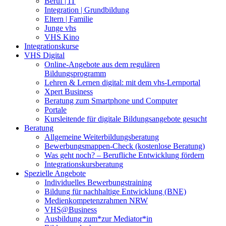
Beruf | IT
Integration | Grundbildung
Eltern | Familie
Junge vhs
VHS Kino
Integrationskurse
VHS Digital
Online-Angebote aus dem regulären
Bildungsprogramm
Lehren & Lernen digital: mit dem vhs-Lernportal
Xpert Business
Beratung zum Smartphone und Computer
Portale
Kursleitende für digitale Bildungsangebote gesucht
Beratung
Allgemeine Weiterbildungsberatung
Bewerbungsmappen-Check (kostenlose Beratung)
Was geht noch? – Berufliche Entwicklung fördern
Integrationskursberatung
Spezielle Angebote
Individuelles Bewerbungstraining
Bildung für nachhaltige Entwicklung (BNE)
Medienkompetenzrahmen NRW
VHS@Business
Ausbildung zum*zur Mediator*in