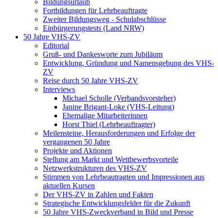
Bildungsurlaub
Fortbildungen für Lehrbeauftragte
Zweiter Bildungsweg - Schulabschlüsse
Einbürgerungstests (Land NRW)
50 Jahre VHS-ZV
Editorial
Gruß- und Dankesworte zum Jubiläum
Entwicklung, Gründung und Namensgebung des VHS-
ZV
Reise durch 50 Jahre VHS-ZV
Interviews
Michael Scholle (Verbandsvorsteher)
Janine Brigant-Loke (VHS-Leitung)
Ehemalige Mitarbeiterinnen
Horst Thiel (Lehrbeauftragter)
Meilensteine, Herausforderungen und Erfolge der
vergangenen 50 Jahre
Projekte und Aktionen
Stellung am Markt und Wettbewerbsvorteile
Netzwerkstrukturen des VHS-ZV
Stimmen von Lehrbeautragten und Impressionen aus
aktuellen Kursen
Der VHS-ZV in Zahlen und Fakten
Strategische Entwicklungsfelder für die Zukunft
50 Jahre VHS-Zweckverband in Bild und Presse