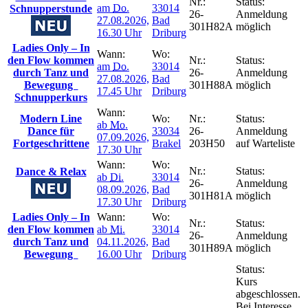
Nr.:
Status:
am
Do.
33014
Schnupperstunde
26-
Anmeldung
27.08.2026,
Bad
301H82A
möglich
16.30 Uhr
Driburg
Ladies Only – In
Wann:
Wo:
den Flow kommen
Nr.:
Status:
am
Do.
33014
durch Tanz und
26-
Anmeldung
27.08.2026,
Bad
Bewegung
301H88A
möglich
17.45 Uhr
Driburg
Schnupperkurs
Wann:
Modern Line
Wo:
Nr.:
Status:
ab
Mo.
Dance für
33034
26-
Anmeldung
07.09.2026,
Fortgeschrittene
Brakel
203H50
auf Warteliste
17.30 Uhr
Wann:
Wo:
Nr.:
Status:
Dance & Relax
ab
Di.
33014
26-
Anmeldung
08.09.2026,
Bad
301H81A
möglich
17.30 Uhr
Driburg
Ladies Only – In
Wann:
Wo:
Nr.:
Status:
den Flow kommen
ab
Mi.
33014
26-
Anmeldung
durch Tanz und
04.11.2026,
Bad
301H89A
möglich
Bewegung
16.00 Uhr
Driburg
Status:
Kurs
abgeschlossen.
Bei Interesse