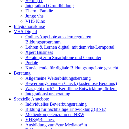
Beruf | IT
Integration | Grundbildung
Eltern | Familie
Junge vhs
VHS Kino
Integrationskurse
VHS Digital
Online-Angebote aus dem regulären
Bildungsprogramm
Lehren & Lernen digital: mit dem vhs-Lernportal
Xpert Business
Beratung zum Smartphone und Computer
Portale
Kursleitende für digitale Bildungsangebote gesucht
Beratung
Allgemeine Weiterbildungsberatung
Bewerbungsmappen-Check (kostenlose Beratung)
Was geht noch? – Berufliche Entwicklung fördern
Integrationskursberatung
Spezielle Angebote
Individuelles Bewerbungstraining
Bildung für nachhaltige Entwicklung (BNE)
Medienkompetenzrahmen NRW
VHS@Business
Ausbildung zum*zur Mediator*in