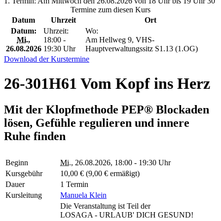
1. Termin: Am Mittwoch den 26.08.2026 von 18 Uhr bis 19 Uhr 30
Termine zum diesen Kurs
Datum
Uhrzeit
Ort
Datum:
Uhrzeit:
Wo:
Mi.
,
18:00 -
Am Hellweg 9, VHS-
26.08.2026
19:30 Uhr
Hauptverwaltungssitz S1.13 (1.OG)
Download der Kurstermine
26-301H61 Vom Kopf ins Herz
Mit der Klopfmethode PEP® Blockaden
lösen, Gefühle regulieren und innere
Ruhe finden
Beginn
Mi.
, 26.08.2026, 18:00 - 19:30 Uhr
Kursgebühr
10,00 € (9,00 € ermäßigt)
Dauer
1 Termin
Kursleitung
Manuela Klein
Die Veranstaltung ist Teil der
LOSAGA - URLAUB' DICH GESUND!