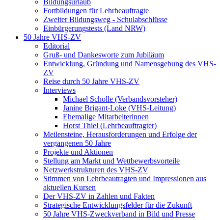
Bildungsurlaub
Fortbildungen für Lehrbeauftragte
Zweiter Bildungsweg - Schulabschlüsse
Einbürgerungstests (Land NRW)
50 Jahre VHS-ZV
Editorial
Gruß- und Dankesworte zum Jubiläum
Entwicklung, Gründung und Namensgebung des VHS-
ZV
Reise durch 50 Jahre VHS-ZV
Interviews
Michael Scholle (Verbandsvorsteher)
Janine Brigant-Loke (VHS-Leitung)
Ehemalige Mitarbeiterinnen
Horst Thiel (Lehrbeauftragter)
Meilensteine, Herausforderungen und Erfolge der
vergangenen 50 Jahre
Projekte und Aktionen
Stellung am Markt und Wettbewerbsvorteile
Netzwerkstrukturen des VHS-ZV
Stimmen von Lehrbeautragten und Impressionen aus
aktuellen Kursen
Der VHS-ZV in Zahlen und Fakten
Strategische Entwicklungsfelder für die Zukunft
50 Jahre VHS-Zweckverband in Bild und Presse