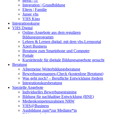
Beruf | IT
Integration | Grundbildung
Eltern | Familie
Junge vhs
VHS Kino
Integrationskurse
VHS Digital
Online-Angebote aus dem regulären
Bildungsprogramm
Lehren & Lernen digital: mit dem vhs-Lernportal
Xpert Business
Beratung zum Smartphone und Computer
Portale
Kursleitende für digitale Bildungsangebote gesucht
Beratung
Allgemeine Weiterbildungsberatung
Bewerbungsmappen-Check (kostenlose Beratung)
Was geht noch? – Berufliche Entwicklung fördern
Integrationskursberatung
Spezielle Angebote
Individuelles Bewerbungstraining
Bildung für nachhaltige Entwicklung (BNE)
Medienkompetenzrahmen NRW
VHS@Business
Ausbildung zum*zur Mediator*in