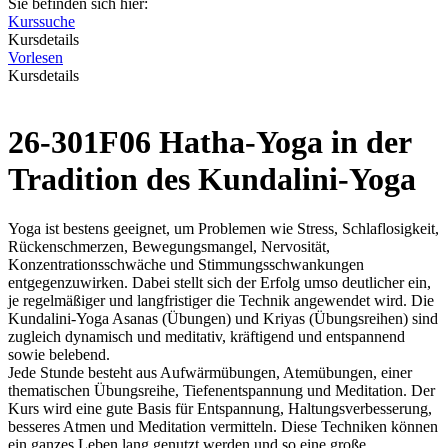
Sie befinden sich hier:
Kurssuche
Kursdetails
Vorlesen
Kursdetails
26-301F06 Hatha-Yoga in der
Tradition des Kundalini-Yoga
Yoga ist bestens geeignet, um Problemen wie Stress, Schlaflosigkeit,
Rückenschmerzen, Bewegungsmangel, Nervosität,
Konzentrationsschwäche und Stimmungsschwankungen
entgegenzuwirken. Dabei stellt sich der Erfolg umso deutlicher ein,
je regelmäßiger und langfristiger die Technik angewendet wird. Die
Kundalini-Yoga Asanas (Übungen) und Kriyas (Übungsreihen) sind
zugleich dynamisch und meditativ, kräftigend und entspannend
sowie belebend.
Jede Stunde besteht aus Aufwärmübungen, Atemübungen, einer
thematischen Übungsreihe, Tiefenentspannung und Meditation. Der
Kurs wird eine gute Basis für Entspannung, Haltungsverbesserung,
besseres Atmen und Meditation vermitteln. Diese Techniken können
ein ganzes Leben lang genutzt werden und so eine große