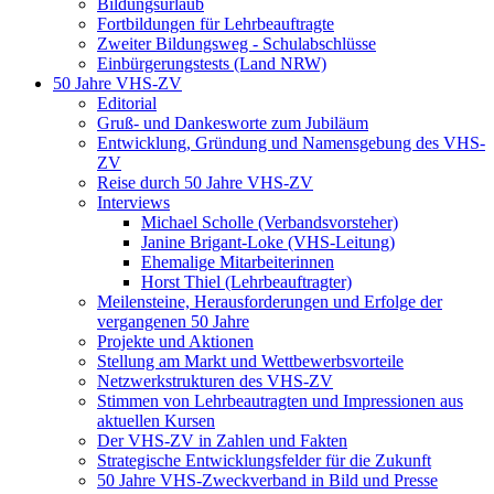
Bildungsurlaub
Fortbildungen für Lehrbeauftragte
Zweiter Bildungsweg - Schulabschlüsse
Einbürgerungstests (Land NRW)
50 Jahre VHS-ZV
Editorial
Gruß- und Dankesworte zum Jubiläum
Entwicklung, Gründung und Namensgebung des VHS-
ZV
Reise durch 50 Jahre VHS-ZV
Interviews
Michael Scholle (Verbandsvorsteher)
Janine Brigant-Loke (VHS-Leitung)
Ehemalige Mitarbeiterinnen
Horst Thiel (Lehrbeauftragter)
Meilensteine, Herausforderungen und Erfolge der
vergangenen 50 Jahre
Projekte und Aktionen
Stellung am Markt und Wettbewerbsvorteile
Netzwerkstrukturen des VHS-ZV
Stimmen von Lehrbeautragten und Impressionen aus
aktuellen Kursen
Der VHS-ZV in Zahlen und Fakten
Strategische Entwicklungsfelder für die Zukunft
50 Jahre VHS-Zweckverband in Bild und Presse