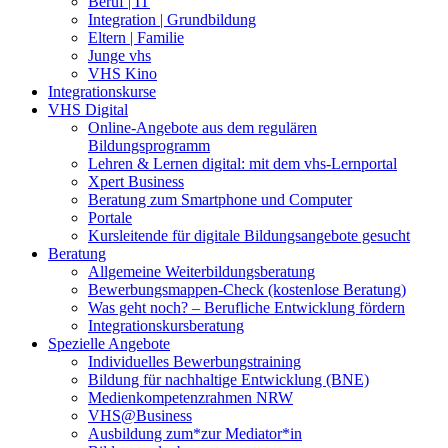
Beruf | IT
Integration | Grundbildung
Eltern | Familie
Junge vhs
VHS Kino
Integrationskurse
VHS Digital
Online-Angebote aus dem regulären
Bildungsprogramm
Lehren & Lernen digital: mit dem vhs-Lernportal
Xpert Business
Beratung zum Smartphone und Computer
Portale
Kursleitende für digitale Bildungsangebote gesucht
Beratung
Allgemeine Weiterbildungsberatung
Bewerbungsmappen-Check (kostenlose Beratung)
Was geht noch? – Berufliche Entwicklung fördern
Integrationskursberatung
Spezielle Angebote
Individuelles Bewerbungstraining
Bildung für nachhaltige Entwicklung (BNE)
Medienkompetenzrahmen NRW
VHS@Business
Ausbildung zum*zur Mediator*in