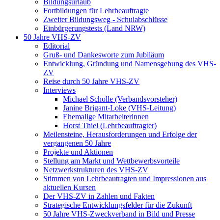
Bildungsurlaub
Fortbildungen für Lehrbeauftragte
Zweiter Bildungsweg - Schulabschlüsse
Einbürgerungstests (Land NRW)
50 Jahre VHS-ZV
Editorial
Gruß- und Dankesworte zum Jubiläum
Entwicklung, Gründung und Namensgebung des VHS-
ZV
Reise durch 50 Jahre VHS-ZV
Interviews
Michael Scholle (Verbandsvorsteher)
Janine Brigant-Loke (VHS-Leitung)
Ehemalige Mitarbeiterinnen
Horst Thiel (Lehrbeauftragter)
Meilensteine, Herausforderungen und Erfolge der
vergangenen 50 Jahre
Projekte und Aktionen
Stellung am Markt und Wettbewerbsvorteile
Netzwerkstrukturen des VHS-ZV
Stimmen von Lehrbeautragten und Impressionen aus
aktuellen Kursen
Der VHS-ZV in Zahlen und Fakten
Strategische Entwicklungsfelder für die Zukunft
50 Jahre VHS-Zweckverband in Bild und Presse