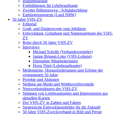
Bildungsurlaub
Fortbildungen für Lehrbeauftragte
Zweiter Bildungsweg - Schulabschlüsse
Einbürgerungstests (Land NRW)
50 Jahre VHS-ZV
Editorial
Gruß- und Dankesworte zum Jubiläum
Entwicklung, Gründung und Namensgebung des VHS-
ZV
Reise durch 50 Jahre VHS-ZV
Interviews
Michael Scholle (Verbandsvorsteher)
Janine Brigant-Loke (VHS-Leitung)
Ehemalige Mitarbeiterinnen
Horst Thiel (Lehrbeauftragter)
Meilensteine, Herausforderungen und Erfolge der
vergangenen 50 Jahre
Projekte und Aktionen
Stellung am Markt und Wettbewerbsvorteile
Netzwerkstrukturen des VHS-ZV
Stimmen von Lehrbeautragten und Impressionen aus
aktuellen Kursen
Der VHS-ZV in Zahlen und Fakten
Strategische Entwicklungsfelder für die Zukunft
50 Jahre VHS-Zweckverband in Bild und Presse