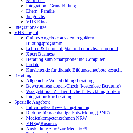
Beruf | IT
Integration | Grundbildung
Eltern | Familie
Junge vhs
VHS Kino
Integrationskurse
VHS Digital
Online-Angebote aus dem regulären
Bildungsprogramm
Lehren & Lernen digital: mit dem vhs-Lernportal
Xpert Business
Beratung zum Smartphone und Computer
Portale
Kursleitende für digitale Bildungsangebote gesucht
Beratung
Allgemeine Weiterbildungsberatung
Bewerbungsmappen-Check (kostenlose Beratung)
Was geht noch? – Berufliche Entwicklung fördern
Integrationskursberatung
Spezielle Angebote
Individuelles Bewerbungstraining
Bildung für nachhaltige Entwicklung (BNE)
Medienkompetenzrahmen NRW
VHS@Business
Ausbildung zum*zur Mediator*in