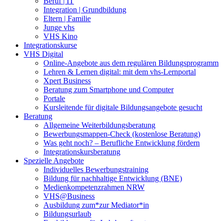
Beruf | IT
Integration | Grundbildung
Eltern | Familie
Junge vhs
VHS Kino
Integrationskurse
VHS Digital
Online-Angebote aus dem regulären Bildungsprogramm
Lehren & Lernen digital: mit dem vhs-Lernportal
Xpert Business
Beratung zum Smartphone und Computer
Portale
Kursleitende für digitale Bildungsangebote gesucht
Beratung
Allgemeine Weiterbildungsberatung
Bewerbungsmappen-Check (kostenlose Beratung)
Was geht noch? – Berufliche Entwicklung fördern
Integrationskursberatung
Spezielle Angebote
Individuelles Bewerbungstraining
Bildung für nachhaltige Entwicklung (BNE)
Medienkompetenzrahmen NRW
VHS@Business
Ausbildung zum*zur Mediator*in
Bildungsurlaub