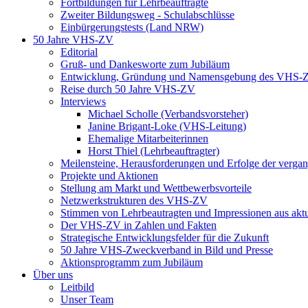
Fortbildungen für Lehrbeauftragte
Zweiter Bildungsweg - Schulabschlüsse
Einbürgerungstests (Land NRW)
50 Jahre VHS-ZV
Editorial
Gruß- und Dankesworte zum Jubiläum
Entwicklung, Gründung und Namensgebung des VHS-
Reise durch 50 Jahre VHS-ZV
Interviews
Michael Scholle (Verbandsvorsteher)
Janine Brigant-Loke (VHS-Leitung)
Ehemalige Mitarbeiterinnen
Horst Thiel (Lehrbeauftragter)
Meilensteine, Herausforderungen und Erfolge der verga
Projekte und Aktionen
Stellung am Markt und Wettbewerbsvorteile
Netzwerkstrukturen des VHS-ZV
Stimmen von Lehrbeautragten und Impressionen aus akt
Der VHS-ZV in Zahlen und Fakten
Strategische Entwicklungsfelder für die Zukunft
50 Jahre VHS-Zweckverband in Bild und Presse
Aktionsprogramm zum Jubiläum
Über uns
Leitbild
Unser Team