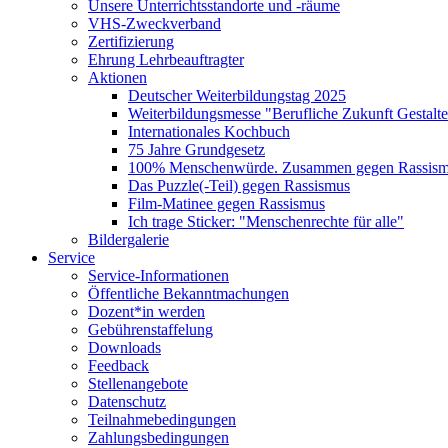
Unsere Unterrichtsstandorte und -räume
VHS-Zweckverband
Zertifizierung
Ehrung Lehrbeauftragter
Aktionen
Deutscher Weiterbildungstag 2025
Weiterbildungsmesse "Berufliche Zukunft Gestalt
Internationales Kochbuch
75 Jahre Grundgesetz
100% Menschenwürde. Zusammen gegen Rassismu
Das Puzzle(-Teil) gegen Rassismus
Film-Matinee gegen Rassismus
Ich trage Sticker: "Menschenrechte für alle"
Bildergalerie
Service
Service-Informationen
Öffentliche Bekanntmachungen
Dozent*in werden
Gebührenstaffelung
Downloads
Feedback
Stellenangebote
Datenschutz
Teilnahmebedingungen
Zahlungsbedingungen