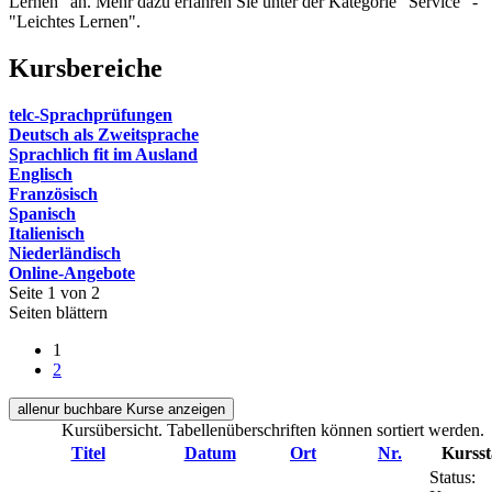
Lernen" an. Mehr dazu erfahren Sie unter der Kategorie "Service" -
"Leichtes Lernen".
Kursbereiche
telc-Sprachprüfungen
Deutsch als Zweitsprache
Sprachlich fit im Ausland
Englisch
Französisch
Spanisch
Italienisch
Niederländisch
Online-Angebote
Seite 1 von 2
Seiten blättern
1
2
alle
nur buchbare
Kurse anzeigen
Kursübersicht. Tabellenüberschriften können sortiert werden.
Titel
Datum
Ort
Nr.
Kursst
Status: