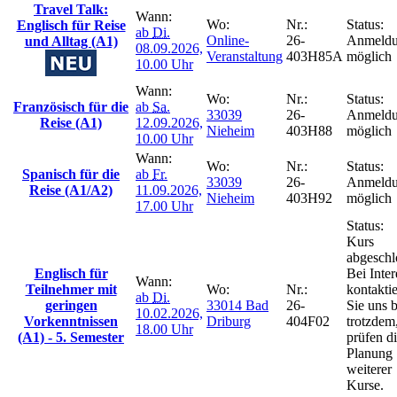
Travel Talk:
Wann:
Wo:
Nr.:
Status:
Englisch für Reise
ab
Di.
Online-
26-
Anmeld
und Alltag (A1)
08.09.2026,
Veranstaltung
403H85A
möglich
10.00 Uhr
Wann:
Wo:
Nr.:
Status:
Französisch für die
ab
Sa.
33039
26-
Anmeld
Reise (A1)
12.09.2026,
Nieheim
403H88
möglich
10.00 Uhr
Wann:
Wo:
Nr.:
Status:
Spanisch für die
ab
Fr.
33039
26-
Anmeld
Reise (A1/A2)
11.09.2026,
Nieheim
403H92
möglich
17.00 Uhr
Status:
Kurs
abgeschl
Englisch für
Bei Inter
Wann:
Teilnehmer mit
Wo:
Nr.:
kontakti
ab
Di.
geringen
33014 Bad
26-
Sie uns b
10.02.2026,
Vorkenntnissen
Driburg
404F02
trotzdem
18.00 Uhr
(A1) - 5. Semester
prüfen d
Planung
weiterer
Kurse.