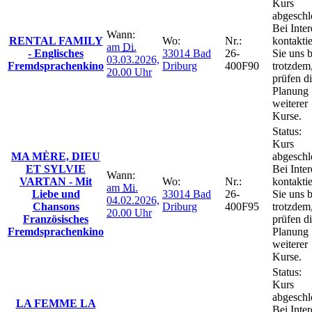
Kurs
abgeschl
Bei Inter
Wann:
RENTAL FAMILY
Wo:
Nr.:
kontakti
am
Di.
- Englisches
33014 Bad
26-
Sie uns b
03.03.2026,
Fremdsprachenkino
Driburg
400F90
trotzdem
20.00 Uhr
prüfen d
Planung
weiterer
Kurse.
Status:
Kurs
MA MÈRE, DIEU
abgeschl
ET SYLVIE
Bei Inter
Wann:
VARTAN - Mit
Wo:
Nr.:
kontakti
am
Mi.
Liebe und
33014 Bad
26-
Sie uns b
04.02.2026,
Chansons
Driburg
400F95
trotzdem
20.00 Uhr
Französisches
prüfen d
Fremdsprachenkino
Planung
weiterer
Kurse.
Status:
Kurs
abgeschl
LA FEMME LA
Bei Inter