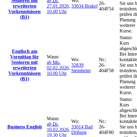
Senioren mit
ab
Di.
Wo:
26-
Sie uns b
erweiterten
27.01.2026,
33034 Brakel
404F54
trotzdem
Vorkenntnissen
10.00 Uhr
prüfen d
(B1)
Planung
weiterer
Kurse.
Status:
Kurs
abgeschl
Englisch am
Bei Inter
Vormittag für
Wann:
Wo:
Nr.:
kontakti
Senioren mit
ab
Mo.
32839
26-
Sie uns b
erweiterten
02.02.2026,
Steinheim
404F58
trotzdem
Vorkenntnissen
10.00 Uhr
prüfen d
(B1)
Planung
weiterer
Kurse.
Status:
Kurs
abgeschl
Bei Inter
Wann:
Wo:
Nr.:
kontakti
ab
Di.
Business English
33014 Bad
26-
Sie uns b
10.02.2026,
Driburg
404F80
trotzdem
19.30 Uhr