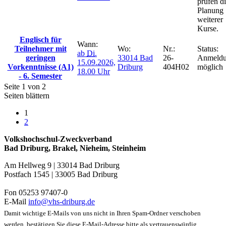
prüfen d
Planung
weiterer
Kurse.
Englisch für
Wann:
Teilnehmer mit
Wo:
Nr.:
Status:
ab
Di.
geringen
33014 Bad
26-
Anmeld
15.09.2026,
Vorkenntnisse (A1)
Driburg
404H02
möglich
18.00 Uhr
- 6. Semester
Seite 1 von 2
Seiten blättern
1
2
Volkshochschul-Zweckverband
Bad Driburg, Brakel, Nieheim, Steinheim
Am Hellweg 9 | 33014 Bad Driburg
Postfach 1545 | 33005 Bad Driburg
Fon 05253 97407-0
E-Mail
info@vhs-driburg.de
Damit wichtige E-Mails von uns nicht in Ihren Spam-Ordner verschoben
werden, bestätigen Sie diese E-Mail-Adresse bitte als vertrauenswürdig.