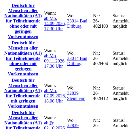
Deutsch für
Menschen aller
Wann:
Nationalitäten (A1)
Wo:
Nr.:
Status:
ab
Mo.
für Teilnehmende
33014 Bad
26-
Anmeld
14.09.2026,
ohne oder mit
Driburg
402H03
möglich
17.30 Uhr
geringen
Vorkenntnissen
Deutsch für
Menschen aller
Wann:
Nationalitäten (A1)
Wo:
Nr.:
Status:
ab
Mo.
für Teilnehmende
33014 Bad
26-
Anmeld
09.11.2026,
ohne oder mit
Driburg
402H04
möglich
17.30 Uhr
geringen
Vorkenntnissen
Deutsch für
Menschen aller
Wann:
Wo:
Nr.:
Status:
Nationalitäten (A1)
ab
Mo.
32839
26-
Anmeld
für Teilnehmende
07.09.2026,
Steinheim
402H12
möglich
mit geringen
18.00 Uhr
Vorkenntnissen
Deutsch für
Menschen aller
Wann:
Wo:
Nr.:
Status:
Nationalitäten (A1)
ab
Fr.
32839
26-
Anmeld
für Teilnehmende
02.10.2026,