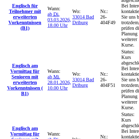
abgeschl
Englisch für
Bei Inter
Wann:
Teilnehmer mit
Wo:
Nr.:
kontakti
ab
Di.
erweiterten
33014 Bad
26-
Sie uns b
03.03.2026,
Vorkenntnissen
Driburg
404F49
trotzdem
18.00 Uhr
(B1)
prüfen d
Planung
weiterer
Kurse.
Status:
Kurs
abgeschl
Englisch am
Bei Inter
Vormittag für
Wann:
Wo:
Nr.:
kontakti
Senioren mit
ab
Mi.
33014 Bad
26-
Sie uns b
erweiterten
28.01.2026,
Driburg
404F51
trotzdem
Vorkenntnissen (
10.00 Uhr
prüfen d
B1)
Planung
weiterer
Kurse.
Status:
Kurs
abgeschl
Englisch am
Bei Inter
Vormittag für
Wann:
Nr.:
kontakti