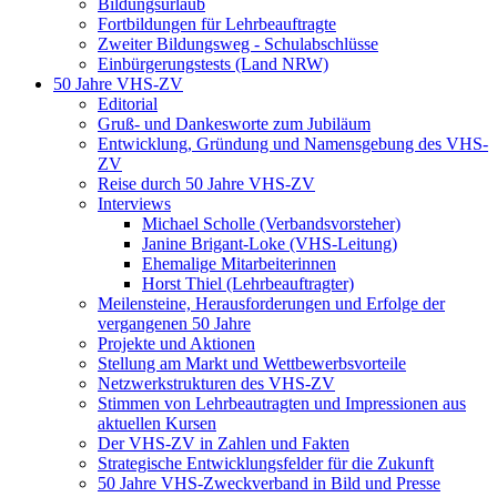
Bildungsurlaub
Fortbildungen für Lehrbeauftragte
Zweiter Bildungsweg - Schulabschlüsse
Einbürgerungstests (Land NRW)
50 Jahre VHS-ZV
Editorial
Gruß- und Dankesworte zum Jubiläum
Entwicklung, Gründung und Namensgebung des VHS-
ZV
Reise durch 50 Jahre VHS-ZV
Interviews
Michael Scholle (Verbandsvorsteher)
Janine Brigant-Loke (VHS-Leitung)
Ehemalige Mitarbeiterinnen
Horst Thiel (Lehrbeauftragter)
Meilensteine, Herausforderungen und Erfolge der
vergangenen 50 Jahre
Projekte und Aktionen
Stellung am Markt und Wettbewerbsvorteile
Netzwerkstrukturen des VHS-ZV
Stimmen von Lehrbeautragten und Impressionen aus
aktuellen Kursen
Der VHS-ZV in Zahlen und Fakten
Strategische Entwicklungsfelder für die Zukunft
50 Jahre VHS-Zweckverband in Bild und Presse