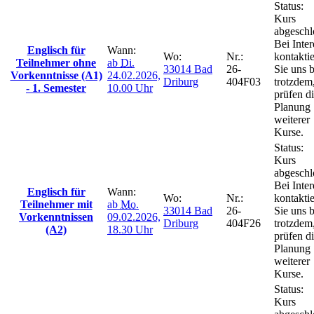
Status:
Kurs
abgeschl
Bei Inter
Englisch für
Wann:
Wo:
Nr.:
kontakti
Teilnehmer ohne
ab
Di.
33014 Bad
26-
Sie uns b
Vorkenntnisse (A1)
24.02.2026,
Driburg
404F03
trotzdem
- 1. Semester
10.00 Uhr
prüfen d
Planung
weiterer
Kurse.
Status:
Kurs
abgeschl
Bei Inter
Englisch für
Wann:
Wo:
Nr.:
kontakti
Teilnehmer mit
ab
Mo.
33014 Bad
26-
Sie uns b
Vorkenntnissen
09.02.2026,
Driburg
404F26
trotzdem
(A2)
18.30 Uhr
prüfen d
Planung
weiterer
Kurse.
Status:
Kurs