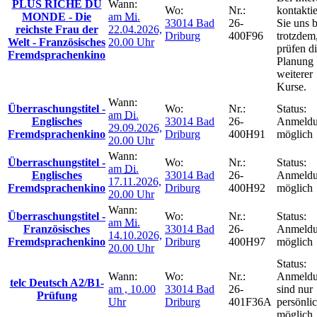
PLUS RICHE DU
Wann:
Wo:
Nr.:
kontakti
MONDE - Die
am
Mi.
33014 Bad
26-
Sie uns b
reichste Frau der
22.04.2026,
Driburg
400F96
trotzdem
Welt - Französisches
20.00 Uhr
prüfen d
Fremdsprachenkino
Planung
weiterer
Kurse.
Wann:
Überraschungstitel -
Wo:
Nr.:
Status:
am
Di.
Englisches
33014 Bad
26-
Anmeld
29.09.2026,
Fremdsprachenkino
Driburg
400H91
möglich
20.00 Uhr
Wann:
Überraschungstitel -
Wo:
Nr.:
Status:
am
Di.
Englisches
33014 Bad
26-
Anmeld
17.11.2026,
Fremdsprachenkino
Driburg
400H92
möglich
20.00 Uhr
Wann:
Überraschungstitel -
Wo:
Nr.:
Status:
am
Mi.
Französisches
33014 Bad
26-
Anmeld
14.10.2026,
Fremdsprachenkino
Driburg
400H97
möglich
20.00 Uhr
Status:
Wann:
Wo:
Nr.:
Anmeld
telc Deutsch A2/B1-
am , 10.00
33014 Bad
26-
sind nur
Prüfung
Uhr
Driburg
401F36A
persönli
möglich.