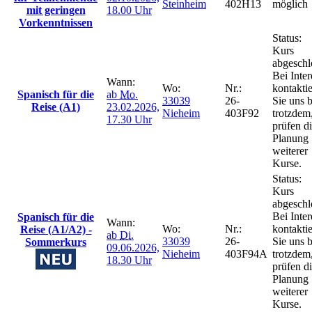
Steinheim
402H13
möglich
mit geringen
18.00 Uhr
Vorkenntnissen
Status:
Kurs
abgeschl
Bei Inter
Wann:
Wo:
Nr.:
kontakti
Spanisch für die
ab
Mo.
33039
26-
Sie uns b
Reise (A1)
23.02.2026,
Nieheim
403F92
trotzdem
17.30 Uhr
prüfen d
Planung
weiterer
Kurse.
Status:
Kurs
abgeschl
Bei Inter
Spanisch für die
Wann:
Wo:
Nr.:
kontakti
Reise (A1/A2) -
ab
Di.
33039
26-
Sie uns b
Sommerkurs
09.06.2026,
Nieheim
403F94A
trotzdem
18.30 Uhr
prüfen d
Planung
weiterer
Kurse.