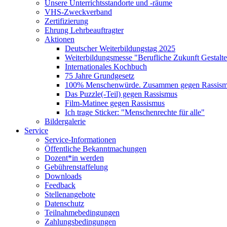
Unsere Unterrichtsstandorte und -räume
VHS-Zweckverband
Zertifizierung
Ehrung Lehrbeauftragter
Aktionen
Deutscher Weiterbildungstag 2025
Weiterbildungsmesse "Berufliche Zukunft Gestalt
Internationales Kochbuch
75 Jahre Grundgesetz
100% Menschenwürde. Zusammen gegen Rassismu
Das Puzzle(-Teil) gegen Rassismus
Film-Matinee gegen Rassismus
Ich trage Sticker: "Menschenrechte für alle"
Bildergalerie
Service
Service-Informationen
Öffentliche Bekanntmachungen
Dozent*in werden
Gebührenstaffelung
Downloads
Feedback
Stellenangebote
Datenschutz
Teilnahmebedingungen
Zahlungsbedingungen