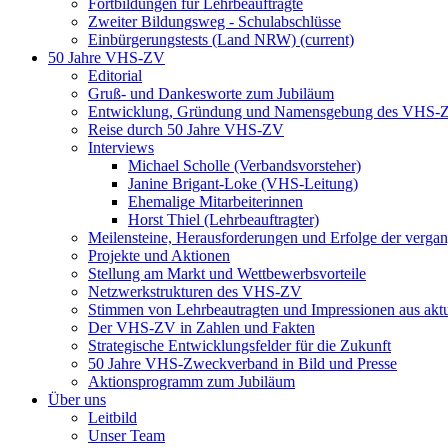
Fortbildungen für Lehrbeauftragte
Zweiter Bildungsweg - Schulabschlüsse
Einbürgerungstests (Land NRW)
(current)
50 Jahre VHS-ZV
Editorial
Gruß- und Dankesworte zum Jubiläum
Entwicklung, Gründung und Namensgebung des VHS-
Reise durch 50 Jahre VHS-ZV
Interviews
Michael Scholle (Verbandsvorsteher)
Janine Brigant-Loke (VHS-Leitung)
Ehemalige Mitarbeiterinnen
Horst Thiel (Lehrbeauftragter)
Meilensteine, Herausforderungen und Erfolge der verga
Projekte und Aktionen
Stellung am Markt und Wettbewerbsvorteile
Netzwerkstrukturen des VHS-ZV
Stimmen von Lehrbeautragten und Impressionen aus akt
Der VHS-ZV in Zahlen und Fakten
Strategische Entwicklungsfelder für die Zukunft
50 Jahre VHS-Zweckverband in Bild und Presse
Aktionsprogramm zum Jubiläum
Über uns
Leitbild
Unser Team