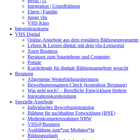
Beruf | IT
Integration | Grundbildung
Eltern | Familie
Junge vhs
VHS Kino
Integrationskurse
VHS Digital
Online-Angebote aus dem regulären Bildungsprogramm
Lehren & Lernen digital: mit dem vhs-Lernportal
Xpert Business
Beratung zum Smartphone und Computer
Portale
Kursleitende für digitale Bildungsangebote gesucht
Beratung
Allgemeine Weiterbildungsberatung
Bewerbungsmappen-Check (kostenlose Beratung)
Was geht noch? – Berufliche Entwicklung fördern
Integrationskursberatung
Spezielle Angebote
Individuelles Bewerbungstraining
Bildung für nachhaltige Entwicklung (BNE)
Medienkompetenzrahmen NRW
VHS@Business
Ausbildung zum*zur Mediator*in
Bildungsurlaub