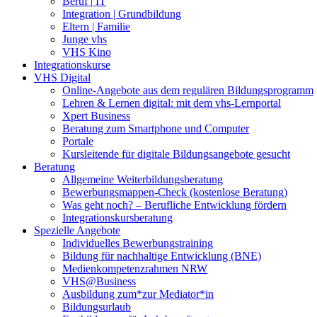
Beruf | IT
Integration | Grundbildung
Eltern | Familie
Junge vhs
VHS Kino
Integrationskurse
VHS Digital
Online-Angebote aus dem regulären Bildungsprogramm
Lehren & Lernen digital: mit dem vhs-Lernportal
Xpert Business
Beratung zum Smartphone und Computer
Portale
Kursleitende für digitale Bildungsangebote gesucht
Beratung
Allgemeine Weiterbildungsberatung
Bewerbungsmappen-Check (kostenlose Beratung)
Was geht noch? – Berufliche Entwicklung fördern
Integrationskursberatung
Spezielle Angebote
Individuelles Bewerbungstraining
Bildung für nachhaltige Entwicklung (BNE)
Medienkompetenzrahmen NRW
VHS@Business
Ausbildung zum*zur Mediator*in
Bildungsurlaub