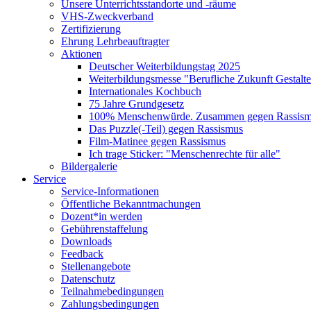
Unsere Unterrichtsstandorte und -räume
VHS-Zweckverband
Zertifizierung
Ehrung Lehrbeauftragter
Aktionen
Deutscher Weiterbildungstag 2025
Weiterbildungsmesse "Berufliche Zukunft Gestalt
Internationales Kochbuch
75 Jahre Grundgesetz
100% Menschenwürde. Zusammen gegen Rassismu
Das Puzzle(-Teil) gegen Rassismus
Film-Matinee gegen Rassismus
Ich trage Sticker: "Menschenrechte für alle"
Bildergalerie
Service
Service-Informationen
Öffentliche Bekanntmachungen
Dozent*in werden
Gebührenstaffelung
Downloads
Feedback
Stellenangebote
Datenschutz
Teilnahmebedingungen
Zahlungsbedingungen