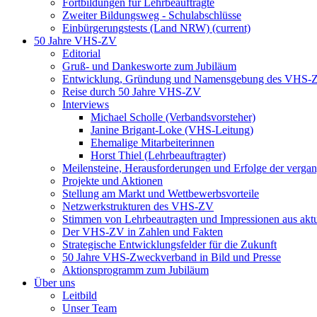
Fortbildungen für Lehrbeauftragte
Zweiter Bildungsweg - Schulabschlüsse
Einbürgerungstests (Land NRW)
(current)
50 Jahre VHS-ZV
Editorial
Gruß- und Dankesworte zum Jubiläum
Entwicklung, Gründung und Namensgebung des VHS-
Reise durch 50 Jahre VHS-ZV
Interviews
Michael Scholle (Verbandsvorsteher)
Janine Brigant-Loke (VHS-Leitung)
Ehemalige Mitarbeiterinnen
Horst Thiel (Lehrbeauftragter)
Meilensteine, Herausforderungen und Erfolge der verga
Projekte und Aktionen
Stellung am Markt und Wettbewerbsvorteile
Netzwerkstrukturen des VHS-ZV
Stimmen von Lehrbeautragten und Impressionen aus akt
Der VHS-ZV in Zahlen und Fakten
Strategische Entwicklungsfelder für die Zukunft
50 Jahre VHS-Zweckverband in Bild und Presse
Aktionsprogramm zum Jubiläum
Über uns
Leitbild
Unser Team