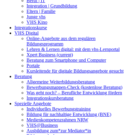
Beruf | IT
Integration | Grundbildung
Eltern | Familie
Junge vhs
VHS Kino
Integrationskurse
VHS Digital
Online-Angebote aus dem regulären
Bildungsprogramm
Lehren & Lernen digital: mit dem vhs-Lernportal
Xpert Business
(current)
Beratung zum Smartphone und Computer
Portale
Kursleitende für digitale Bildungsangebote gesucht
Beratung
Allgemeine Weiterbildungsberatung
Bewerbungsmappen-Check (kostenlose Beratung)
Was geht noch? – Berufliche Entwicklung fördern
Integrationskursberatung
Spezielle Angebote
Individuelles Bewerbungstraining
Bildung für nachhaltige Entwicklung (BNE)
Medienkompetenzrahmen NRW
VHS@Business
Ausbildung zum*zur Mediator*in