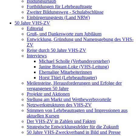
Bildungsurlaub
Fortbildungen für Lehrbeauftragte
Zweiter Bildungsweg - Schulabschlüsse
Einbürgerungstests (Land NRW)
50 Jahre VHS-ZV
Editorial
Gruß- und Dankesworte zum Jubiläum
Entwicklung, Gründung und Namensgebung des VHS-
ZV
Reise durch 50 Jahre VHS-ZV
Interviews
Michael Scholle (Verbandsvorsteher)
Janine Brigant-Loke (VHS-Leitung)
Ehemalige Mitarbeiterinnen
Horst Thiel (Lehrbeauftragter)
Meilensteine, Herausforderungen und Erfolge der
vergangenen 50 Jahre
Projekte und Aktionen
Stellung am Markt und Wettbewerbsvorteile
Netzwerkstrukturen des VHS-ZV
Stimmen von Lehrbeautragten und Impressionen aus
aktuellen Kursen
Der VHS-ZV in Zahlen und Fakten
Strategische Entwicklungsfelder für die Zukunft
50 Jahre VHS-Zweckverband in Bild und Presse