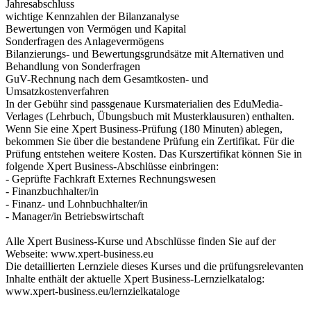
Jahresabschluss
wichtige Kennzahlen der Bilanzanalyse
Bewertungen von Vermögen und Kapital
Sonderfragen des Anlagevermögens
Bilanzierungs- und Bewertungsgrundsätze mit Alternativen und
Behandlung von Sonderfragen
GuV-Rechnung nach dem Gesamtkosten- und
Umsatzkostenverfahren
In der Gebühr sind passgenaue Kursmaterialien des EduMedia-
Verlages (Lehrbuch, Übungsbuch mit Musterklausuren) enthalten.
Wenn Sie eine Xpert Business-Prüfung (180 Minuten) ablegen,
bekommen Sie über die bestandene Prüfung ein Zertifikat. Für die
Prüfung entstehen weitere Kosten. Das Kurszertifikat können Sie in
folgende Xpert Business-Abschlüsse einbringen:
- Geprüfte Fachkraft Externes Rechnungswesen
- Finanzbuchhalter/in
- Finanz- und Lohnbuchhalter/in
- Manager/in Betriebswirtschaft
Alle Xpert Business-Kurse und Abschlüsse finden Sie auf der
Webseite: www.xpert-business.eu
Die detaillierten Lernziele dieses Kurses und die prüfungsrelevanten
Inhalte enthält der aktuelle Xpert Business-Lernzielkatalog:
www.xpert-business.eu/lernzielkataloge