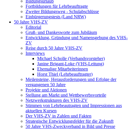
Bildungsurlaub
Fortbildungen für Lehrbeauftragte
Zweiter Bildungsweg - Schulabschlüsse
Einbürgerungstests (Land NRW)
50 Jahre VHS-ZV
Editorial
Gruß- und Dankesworte zum Jubiläum
Entwicklung, Gründung und Namensgebung des VHS-
ZV
Reise durch 50 Jahre VHS-ZV
Interviews
Michael Scholle (Verbandsvorsteher)
Janine Brigant-Loke (VHS-Leitung)
Ehemalige Mitarbeiterinnen
Horst Thiel (Lehrbeauftragter)
Meilensteine, Herausforderungen und Erfolge der
vergangenen 50 Jahre
Projekte und Aktionen
Stellung am Markt und Wettbewerbsvorteile
Netzwerkstrukturen des VHS-ZV
Stimmen von Lehrbeautragten und Impressionen aus
aktuellen Kursen
Der VHS-ZV in Zahlen und Fakten
Strategische Entwicklungsfelder für die Zukunft
50 Jahre VHS-Zweckverband in Bild und Presse