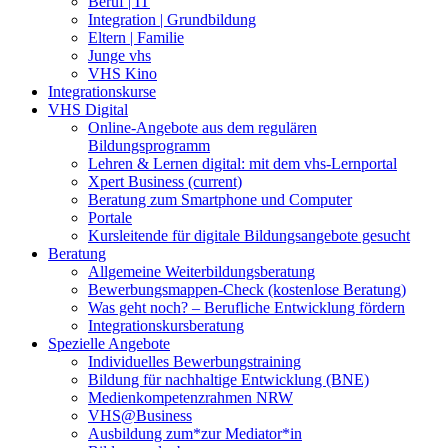
Beruf | IT
Integration | Grundbildung
Eltern | Familie
Junge vhs
VHS Kino
Integrationskurse
VHS Digital
Online-Angebote aus dem regulären
Bildungsprogramm
Lehren & Lernen digital: mit dem vhs-Lernportal
Xpert Business
(current)
Beratung zum Smartphone und Computer
Portale
Kursleitende für digitale Bildungsangebote gesucht
Beratung
Allgemeine Weiterbildungsberatung
Bewerbungsmappen-Check (kostenlose Beratung)
Was geht noch? – Berufliche Entwicklung fördern
Integrationskursberatung
Spezielle Angebote
Individuelles Bewerbungstraining
Bildung für nachhaltige Entwicklung (BNE)
Medienkompetenzrahmen NRW
VHS@Business
Ausbildung zum*zur Mediator*in