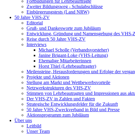
Fortbildungen für Lehrbeauftragte
Zweiter Bildungsweg - Schulabschlüsse
Einbürgerungstests (Land NRW)
50 Jahre VHS-ZV
Editorial
Gruß- und Dankesworte zum Jubiläum
Entwicklung, Gründung und Namensgebung des VHS-
Reise durch 50 Jahre VHS-ZV
Interviews
Michael Scholle (Verbandsvorsteher)
Janine Brigant-Loke (VHS-Leitung)
Ehemalige Mitarbeiterinnen
Horst Thiel (Lehrbeauftragter)
Meilensteine, Herausforderungen und Erfolge der verga
Projekte und Aktionen
Stellung am Markt und Wettbewerbsvorteile
Netzwerkstrukturen des VHS-ZV
Stimmen von Lehrbeautragten und Impressionen aus akt
Der VHS-ZV in Zahlen und Fakten
Strategische Entwicklungsfelder für die Zukunft
50 Jahre VHS-Zweckverband in Bild und Presse
Aktionsprogramm zum Jubiläum
Über uns
Leitbild
Unser Team