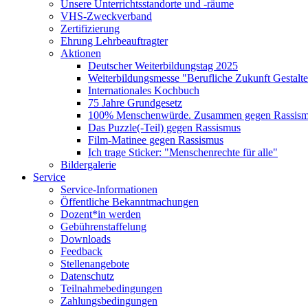
Unsere Unterrichtsstandorte und -räume
VHS-Zweckverband
Zertifizierung
Ehrung Lehrbeauftragter
Aktionen
Deutscher Weiterbildungstag 2025
Weiterbildungsmesse "Berufliche Zukunft Gestalt
Internationales Kochbuch
75 Jahre Grundgesetz
100% Menschenwürde. Zusammen gegen Rassismu
Das Puzzle(-Teil) gegen Rassismus
Film-Matinee gegen Rassismus
Ich trage Sticker: "Menschenrechte für alle"
Bildergalerie
Service
Service-Informationen
Öffentliche Bekanntmachungen
Dozent*in werden
Gebührenstaffelung
Downloads
Feedback
Stellenangebote
Datenschutz
Teilnahmebedingungen
Zahlungsbedingungen