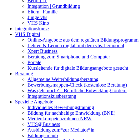
Beruf | IT
Integration | Grundbildung
Eltern | Familie
Junge vhs
VHS Kino
Integrationskurse
VHS Digital
Online-Angebote aus dem regulären Bildungsprogramm
Lehren & Lernen digital: mit dem vhs-Lernportal
Xpert Business
Beratung zum Smartphone und Computer
Portale
Kursleitende für digitale Bildungsangebote gesucht
Beratung
Allgemeine Weiterbildungsberatung
Bewerbungsmappen-Check (kostenlose Beratung)
Was geht noch? – Berufliche Entwicklung fördern
Integrationskursberatung
Spezielle Angebote
Individuelles Bewerbungstraining
Bildung für nachhaltige Entwicklung (BNE)
Medienkompetenzrahmen NRW
VHS@Business
Ausbildung zum*zur Mediator*in
Bildungsurlaub