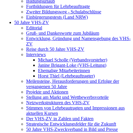
Bildungsurlaub
Fortbildungen für Lehrbeauftragte
Zweiter Bildungsweg - Schulabschlüsse
Einbürgerungstests (Land NRW)
50 Jahre VHS-ZV
Editorial
Gruß- und Dankesworte zum Jubiläum
Entwicklung, Gründung und Namensgebung des VHS-
ZV
Reise durch 50 Jahre VHS-ZV
Interviews
Michael Scholle (Verbandsvorsteher)
Janine Brigant-Loke (VHS-Leitung)
Ehemalige Mitarbeiterinnen
Horst Thiel (Lehrbeauftragter)
Meilensteine, Herausforderungen und Erfolge der
vergangenen 50 Jahre
Projekte und Aktionen
Stellung am Markt und Wettbewerbsvorteile
Netzwerkstrukturen des VHS-ZV
Stimmen von Lehrbeautragten und Impressionen aus
aktuellen Kursen
Der VHS-ZV in Zahlen und Fakten
Strategische Entwicklungsfelder für die Zukunft
50 Jahre VHS-Zweckverband in Bild und Presse