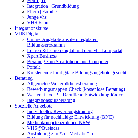
Beruf | IT
Integration | Grundbildung
Eltern | Familie
Junge vhs
VHS Kino
Integrationskurse
VHS Digital
Online-Angebote aus dem regulären
Bildungsprogramm
Lehren & Lernen digital: mit dem vhs-Lernportal
Xpert Business
Beratung zum Smartphone und Computer
Portale
Kursleitende für digitale Bildungsangebote gesucht
Beratung
Allgemeine Weiterbildungsberatung
Bewerbungsmappen-Check (kostenlose Beratung)
Was geht noch? – Berufliche Entwicklung fördern
Integrationskursberatung
Spezielle Angebote
Individuelles Bewerbungstraining
Bildung für nachhaltige Entwicklung (BNE)
Medienkompetenzrahmen NRW
VHS@Business
Ausbildung zum*zur Mediator*in